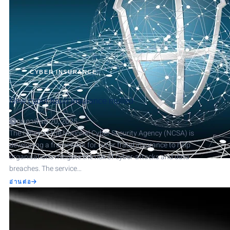
CYBER INSURANCE
New cyber fraud insurance mulled
กุมภาพันธ์ 20, 2025
The Office of the National Cyber Security Agency (NCSA) is
developing a framework for cyber fraud insurance to help
organisations mitigate the risk of cyber-attacks and data
breaches. The service…
ABOUT
อ่านต่อ
NEW
CYBER
FRAUD
INSURANCE
MULLED