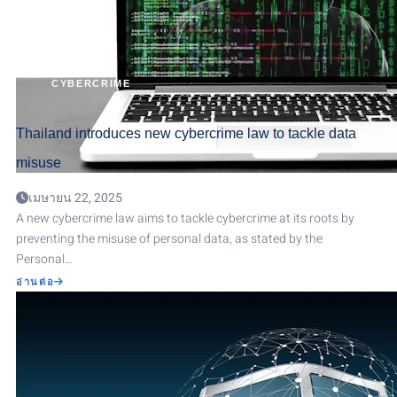
CYBERCRIME
Thailand introduces new cybercrime law to tackle data
misuse
เมษายน 22, 2025
A new cybercrime law aims to tackle cybercrime at its roots by
preventing the misuse of personal data, as stated by the
Personal…
ABOUT
อ่านต่อ
THAILAND
INTRODUCES
NEW
CYBERCRIME
LAW
TO
TACKLE
DATA
MISUSE