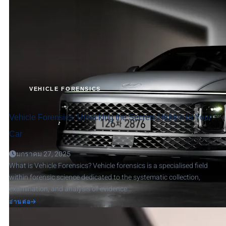
VEHICLE FORENSICS
Vehicle Forensics: Unlocking the Secrets Hidden in Your
Car
มกราคม 27, 2025
What is Vehicle Forensics? Vehicle forensics is a specialised field
within forensic science dedicated to the systematic collection,
examination, and analysis of evidence…
ABOUT
อ่านต่อ
VEHICLE
FORENSICS:
UNLOCKING
THE
SECRETS