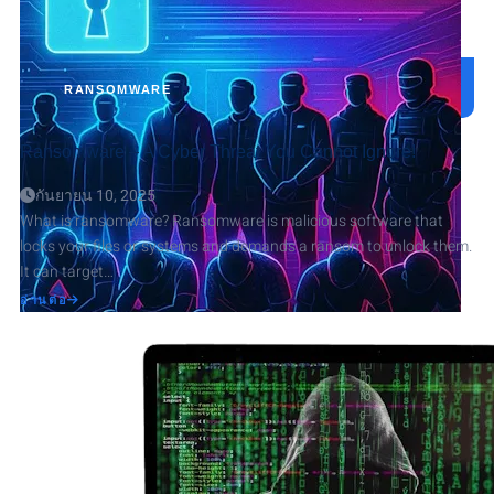
RANSOMWARE
Ransomware – A Cyber Threat You Cannot Ignore!
กันยายน 10, 2025
What is ransomware? Ransomware is malicious software that
locks your files or systems and demands a ransom to unlock them.
It can target…
ABOUT
อ่านต่อ
RANSOMWARE
–
A
CYBER
THREAT
YOU
CANNOT
IGNORE!