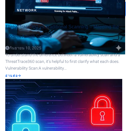
NETWORK
ThreatTrace360 vs.Traditional Scanning – Mapping the
Modern Attack Surface
กันยายน 10, 2025
To understand the difference between a vulnerability scan and a
ThreatTrace360 scan, it’s helpful to first clarify what each does.
Vulnerability Scan:A vulnerability…
ABOUT
อ่านต่อ
THREATTRACE360
VS.TRADITIONAL
SCANNING
–
MAPPING
THE
MODERN
ATTACK
SURFACE