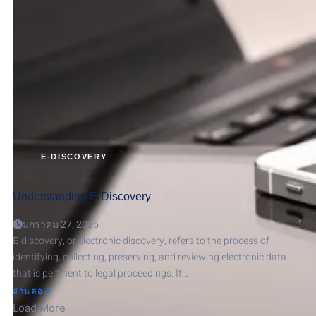
HIDDEN
IN
YOUR
CAR
E-DISCOVERY
Understanding E-Discovery
มกราคม 27, 2025
E-discovery, or electronic discovery, refers to the process of
identifying, collecting, preserving, and reviewing electronic data
that is pertinent to legal proceedings. It…
ABOUT
อ่านต่อ
UNDERSTANDING
E-
Load More
DISCOVERY