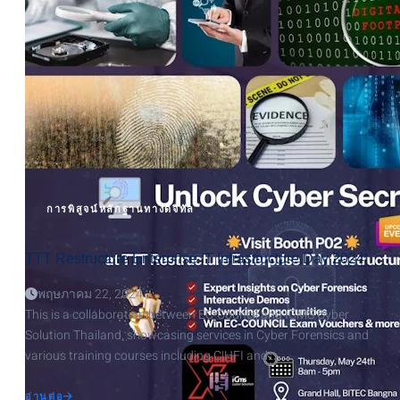
FORENSIC
COMPANY
การพิสูจน์หลักฐานทางดิจิทัล
TTT Restructure Enterprise IT Infrastructure Day 2024!
พฤษภาคม 22, 2024
This is a collaboration between EC-Council and ICMS Cyber
Solution Thailand, showcasing services in Cyber Forensics and
various training courses including C|HFI and…
ABOUT
อ่านต่อ
TTT