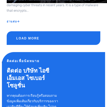
damaging cyber threats in recent years. It is a type of malware
that encrypts…
ABOUT
อ่านต่อ
THE
IMPORTANCE
OF
DIGITAL
FORENSICS
IN
RANSOMWARE
LOAD MORE
INVESTIGATIONS
ติดต่อเพื่อนัดหมาย
ติดต่อ บริษัท ไอซี
เอ็มเอส ไซเบอร์
โซลูชั่น
หากคุณต้องการเรียนรู้หรือสอบถาม
ข้อมูลเพิ่มเติมเกี่ยวกับบริการของเรา
เรายินดีที่จะให้ข้อมูลเพิ่มเติม โปรด