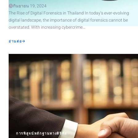
กันยายน 19, 2024
The Rise of Digital Forensics in Thailand In today’s ever-evolving
digital landscape, the importance of digital forensics cannot be
overstated. With increasing cybercrime…
ABOUT
อ่านต่อ
ICMS
CYBER
SOLUTION:
THE
LEADER
IN
DIGITAL
FORENSICS
IN
THAILAND
การพิสูจน์หลักฐานทางดิจิทัล