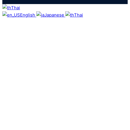
Thai
English
Japanese
Thai