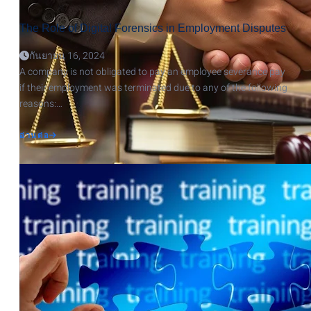
The Role of Digital Forensics in Employment Disputes
กันยายน 16, 2024
A company is not obligated to pay an employee severance pay
if their employment was terminated due to any of the following
reasons:…
ABOUT
อ่านต่อ
THE
ROLE
OF
DIGITAL
FORENSICS
IN
EMPLOYMENT
DISPUTES