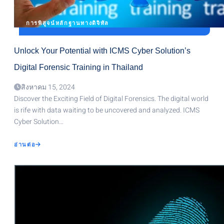
การพิสูจน์หลักฐานทางดิจิทัล
Unlock Your Potential with ICMS Cyber Solution’s
Digital Forensic Training in Thailand
สิงหาคม 15, 2024
Discover the Exciting Field of Digital Forensics. The digital world
is rife with data waiting to be uncovered and analyzed. ICMS
Cyber Solution…
ABOUT
อ่านต่อ
UNLOCK
YOUR
POTENTIAL
WITH
ICMS
CYBER
SOLUTION’S
DIGITAL
FORENSIC
TRAINING
IN
THAILAND