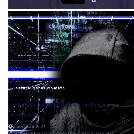
RESTRUCTURE
ENTERPRISE
IT
INFRASTRUCTURE
DAY
2024!
การพิสูจน์หลักฐานทางดิจิทัล
The Importance of Digital Forensics in Ransomware
Investigations
พฤษภาคม 4, 2024
Ransomware has become one of the most prevalent and