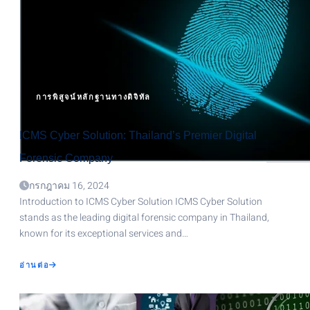
การพิสูจน์หลักฐานทางดิจิทัล
ICMS Cyber Solution: Thailand’s Premier Digital
Forensic Company
กรกฎาคม 16, 2024
Introduction to ICMS Cyber Solution ICMS Cyber Solution
stands as the leading digital forensic company in Thailand,
known for its exceptional services and…
ABOUT
อ่านต่อ
ICMS
CYBER
SOLUTION:
THAILAND’S
PREMIER
DIGITAL