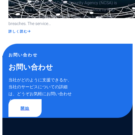
The Office of the National Cyber Security Agency (NCSA) is
developing a framework for cyber fraud insurance to help
organisations mitigate the risk of cyber-attacks and data
breaches. The service…
ABOUT
詳しく読む
NEW
CYBER
FRAUD
INSURANCE
MULLED
お問い合わせ
お問い合わせ
当社がどのように支援できるか、
当社のサービスについての詳細
は、どうぞお気軽にお問い合わせ
ください。
開始